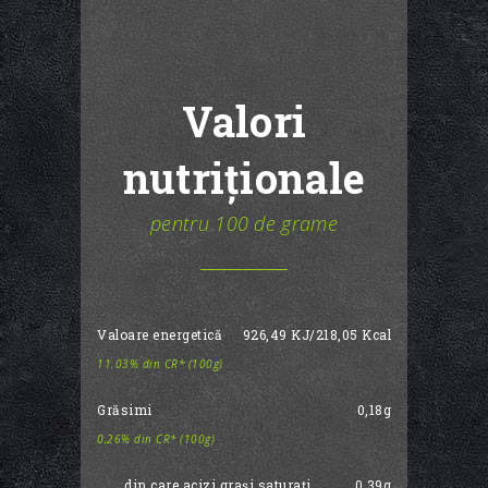
Valori
nutriționale
pentru 100 de grame
Valoare energetică
926,49 KJ/218,05 Kcal
11.03% din CR* (100g)
Grăsimi
0,18g
0,26% din CR* (100g)
din care acizi grași saturați
0,39g