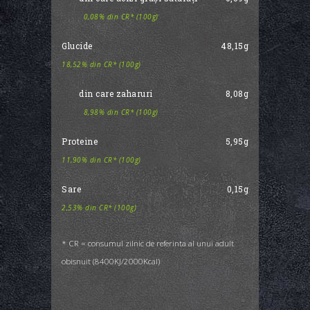
0,08% din CR* (100g)
Glucide
48,15g
18,52% din CR* (100g)
din care zaharuri
8,08g
8,98% din CR* (100g)
Proteine
5,95g
11,90% din CR* (100g)
Sare
0,15g
2,53% din CR* (100g)
* CR = consumul zilnic de referinta al unui adult
obisnuit (8400KJ/2000Kcal)