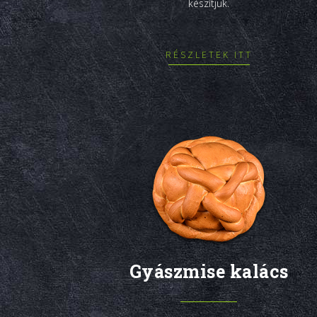
készítjük.
RÉSZLETEK ITT
Gyászmise kalács