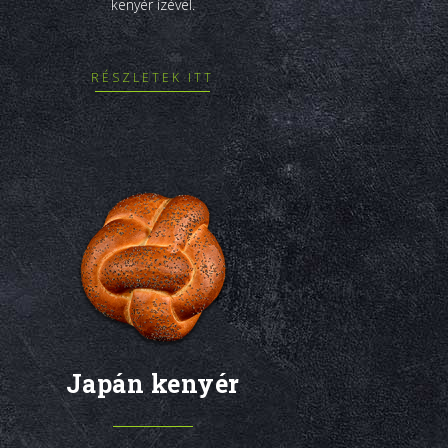
kenyér ízével.
RÉSZLETEK ITT
Japán kenyér