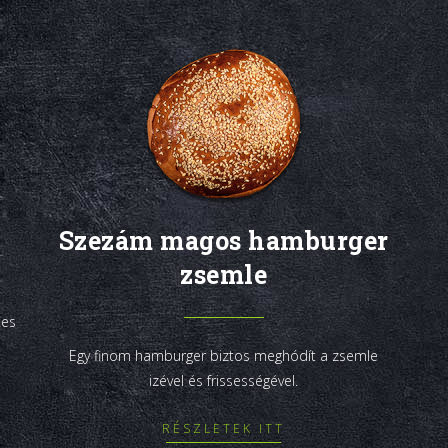
Szezám magos hamburger
zsemle
tes
Egy finom hamburger biztos meghódít a zsemle
izével és frissességével.
RÉSZLETEK ITT