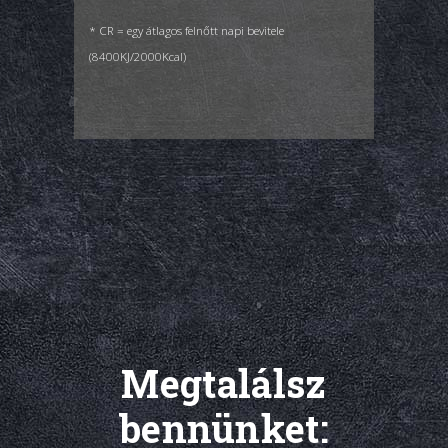
* CR = egy átlagos felnőtt napi bevitele
(8400KJ/2000Kcal)
Megtalálsz
bennünket: