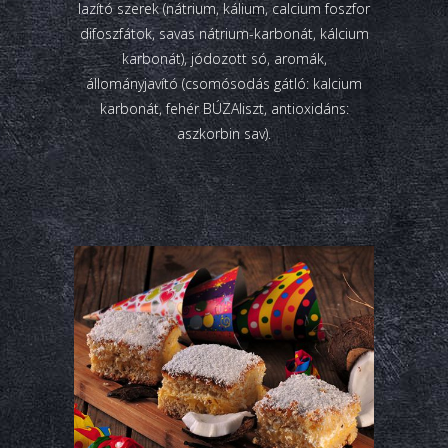
lazító szerek (nátrium, kálium, calcium foszfor
difoszfátok, savas nátrium-karbonát, kálcium
karbonát), jódozott só, aromák,
állományjavító (csomósodás gátló: kalcium
karbonát, fehér BÚZAliszt, antioxidáns:
aszkorbin sav).