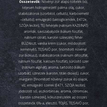
Összetevők:
Növényi zsír alapú töltelék (víz,
teljesen hidrogénezett pálma olaj, cukor,
stabilizátorok (szorbitol, cellulóz, karboximetil
–cellulóz), emulgeáló (laktogliceridek, E472e,
SZÓJA lecitin), TEJ fehérjék (nátrium KAZEINÁT)
aromák, savszabályzók (kálium foszfát,
nátrium citrát), karotin színezék); fehér
BÚZAliszt; vanília krém (cukor, módosított
keményítő, TEJSAVÓ por, finomított növényi
zsir (kókusz), stabilizátorok (nátrium difoszfát,
nátrium foszfát, kalcium foszfát), sűrűsítő szer
(nátrium alginát), aroma, tartósító (kálium
szorbát), színezék (karotin, titán dioxid,), cukor,
margarin [finomított növényi zsírok és olajok,
víz, emulgeáló szerek (E471, SZÓJA lecitin),
jódozott só, aszkorbinsav, aroma, citromsav,
karotin színezék], kókuszreszelék az összes
összetevők 6%-a, élesztő, TOJÁS, TEJSAVÓ por,