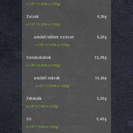
a CR* 11,30%-a (100g)
Zsírok
9,26g
a CR* 13,23%-a (100g)
amiből telített zsírsav
6,29g
a CR* 31,45%-a (100g)
Szénhidrátok
32,38g
a CR* 12,45%-a (100g)
amiből cukrok
10,26g
a CR* 11,40%-a (100g)
Fehérjék
3,35g
a CR* 6,70%-a (100g)
Só
0,45g
a CR* 7,50%-a (100g)