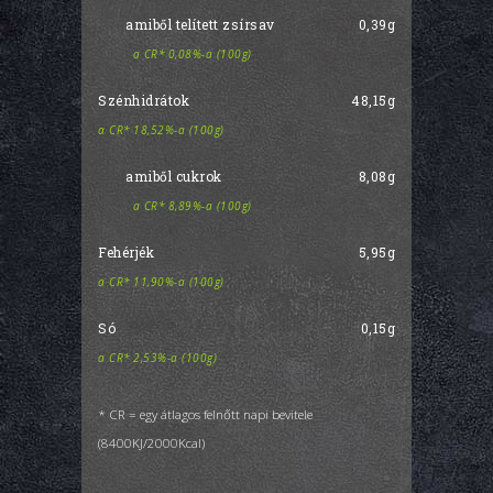
amiből telített zsírsav
0,39g
a CR* 0,08%-a (100g)
Szénhidrátok
48,15g
a CR* 18,52%-a (100g)
amiből cukrok
8,08g
a CR* 8,89%-a (100g)
Fehérjék
5,95g
a CR* 11,90%-a (100g)
Só
0,15g
a CR* 2,53%-a (100g)
* CR = egy átlagos felnőtt napi bevitele
(8400KJ/2000Kcal)