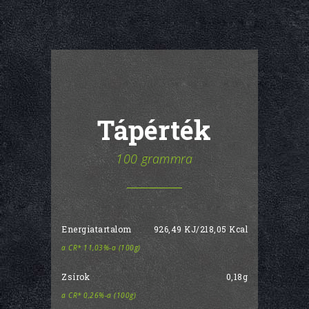
Tápérték
100 grammra
Energiatartalom
926,49 KJ/218,05 Kcal
a CR* 11,03%-a (100g)
Zsírok
0,18g
a CR* 0,26%-a (100g)