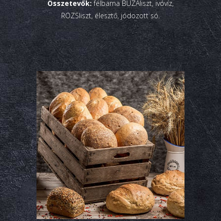
Összetevők:
félbarna BÚZAliszt, ivóvíz,
ROZSliszt, élesztő, jódozott só.