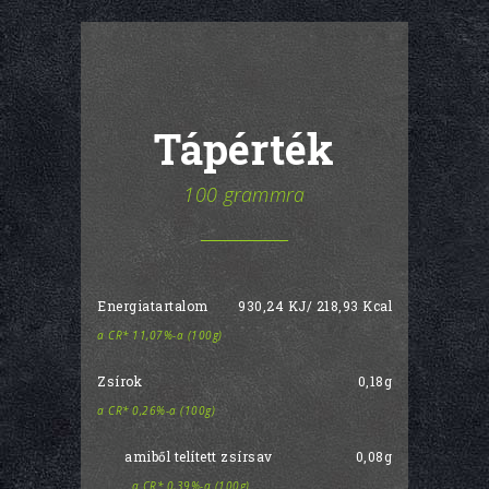
Tápérték
100 grammra
Energiatartalom
930,24 KJ/ 218,93 Kcal
a CR* 11,07%-a (100g)
Zsírok
0,18g
a CR* 0,26%-a (100g)
amiből telített zsírsav
0,08g
a CR* 0,39%-a (100g)