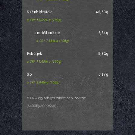
Szénhidrátok
48,50g
a CR* 18,65%-a (100g)
amiből cukrok
6,64g
a CR* 7,38%-a (100g)
Fehérjék
5,82g
a CR* 11,65%-a (100g)
Só
0,17g
a CR* 2,84%-a (100g)
* CR = egy átlagos felnőtt napi bevitele
(8400KJ/2000Kcal)