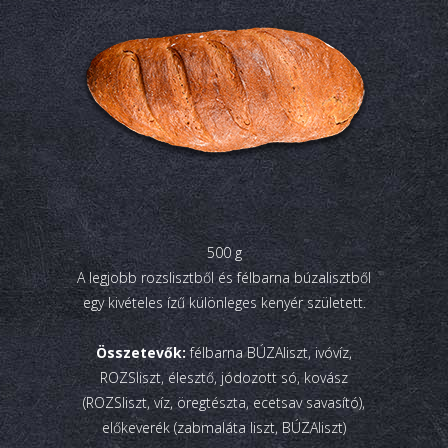
500 g
A legjobb rozslisztből és félbarna búzalisztből
egy kivételes ízű különleges kenyér született.
Összetevők:
félbarna BÚZAliszt, ivóvíz,
ROZSliszt, élesztő, jódozott só, kovász
(ROZSliszt, víz, öregtészta, ecetsav savasító),
előkeverék (zabmaláta liszt, BÚZAliszt)