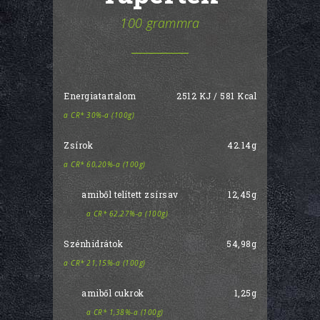
100 grammra
Energiatartalom
2512 KJ / 581 Kcal
a CR* 30%-a (100g)
Zsírok
42.14g
a CR* 60,20%-a (100g)
amiből telített zsírsav
12,45g
a CR* 62,27%-a (100g)
Szénhidrátok
54,98g
a CR* 21,15%-a (100g)
amiből cukrok
1,25g
a CR* 1,38%-a (100g)