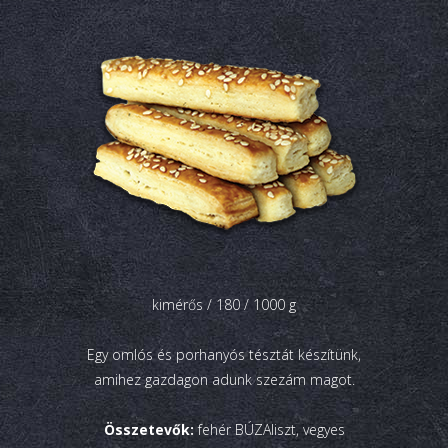
kimérős / 180 / 1000 g
Egy omlós és porhanyós tésztát készítünk,
amihez gazdagon adunk szezám magot.
Összetevők:
fehér BÚZAliszt, vegyes