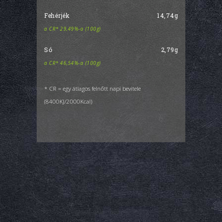
Fehérjék
14,74g
a CR* 29,49%-a (100g)
Só
2,79g
a CR* 46,54%-a (100g)
* CR = egy átlagos felnőtt napi bevitele
(8400KJ/2000Kcal)