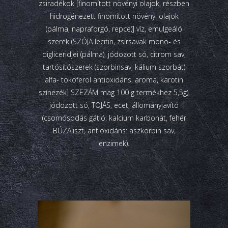
zsiradékok [finomított növényi olajok, részben
hidrogénezett finomított növényi olajok
(pálma, napraforgó, repce)] víz, emulgeáló
szerek (SZÓJA lecitin, zsírsavak mono- és
digliceridjei (pálma), jódozott só, citrom sav,
tartósítószerek (szorbinsav, kálium szorbát)
alfa- tokoferol antioxidáns, aroma, karotin
színezék] SZEZÁM mag 100 g termékhez 5,5g),
jódozott só, TOJÁS, ecet, állományjavító
(csomósodás gátló: kalcium karbonát, fehér
BÚZAliszt, antioxidáns: aszkorbin sav,
enzimek).