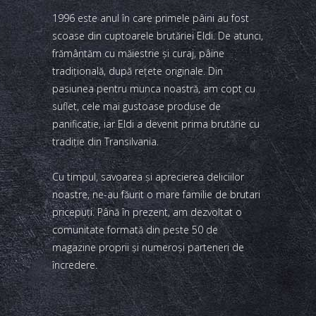
1996 este anul în care primele pâini au fost
scoase din cuptoarele brutăriei Eldi. De atunci,
frământăm cu măiestrie şi curaj, pâine
tradiţională, după reţete originale. Din
pasiunea pentru munca noastră, am copt cu
suflet, cele mai gustoase produse de
panificatie, iar Eldi a devenit prima brutărie cu
tradiţie din Transilvania.
Cu timpul, savoarea şi aprecierea deliciilor
noastre, ne-au făurit o mare familie de brutari
pricepuţi. Până în prezent, am dezvoltat o
comunitate formată din peste 50 de
magazine proprii şi numeroşi parteneri de
încredere.