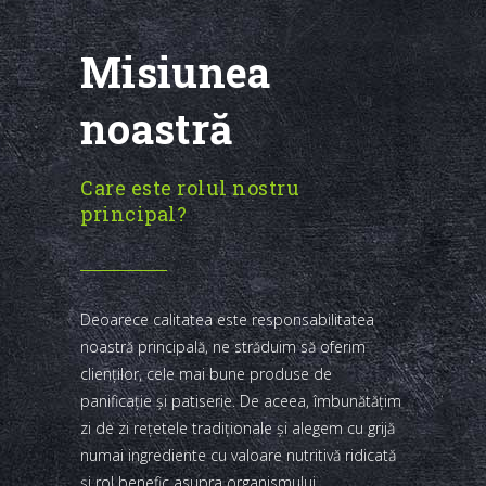
Misiunea
noastră
Care este rolul nostru
principal?
Deoarece calitatea este responsabilitatea
noastră principală, ne străduim să oferim
clienţilor, cele mai bune produse de
panificaţie şi patiserie. De aceea, îmbunătăţim
zi de zi reţetele tradiţionale şi alegem cu grijă
numai ingrediente cu valoare nutritivă ridicată
şi rol benefic asupra organismului.