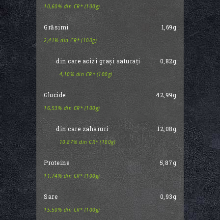
10,60% din CR* (100g)
Grăsimi
1,69g
2,41% din CR* (100g)
din care acizi grași saturați
0,82g
4,10% din CR* (100g)
Glucide
42,99g
16,53% din CR* (100g)
din care zaharuri
12,08g
10,87% din CR* (100g)
Proteine
5,87g
11,74% din CR* (100g)
Sare
0,93g
15,50% din CR* (100g)