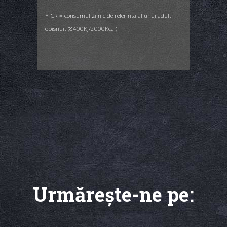
* CR = consumul zilnic de referinta al unui adult
obisnuit (8400KJ/2000Kcal)
Urmăreşte-ne pe: