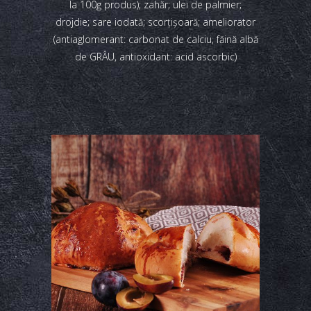
la 100g produs); zahăr; ulei de palmier;
drojdie; sare iodată; scorțișoară; ameliorator
(antiaglomerant: carbonat de calciu, făină albă
de GRÂU, antioxidant: acid ascorbic)