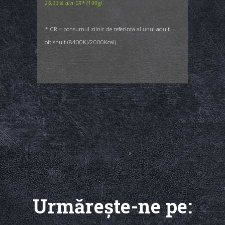
26,33% din CR* (100g)
* CR = consumul zilnic de referinta al unui adult
obisnuit (8400KJ/2000Kcal)
Urmăreşte-ne pe: