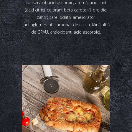
conservant acid ascorbic, aromă, acidifiant
(acid citric), colorant beta caroteni]; drojdie;
zahăr; sare iodată; ameliorator
(antiaglomerant: carbonat de calciu, făină albă
de GRÂU, antioxidant: acid ascorbic).