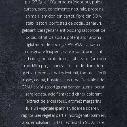
pui (27.2g la 100g produs) (piept pui, pulpă
curcan, sare, condimente naturale, proteină
animală, amidon din cartof, fibre din SOIA,
stabilizatori, polifosfați de sodiu, zaharuri,
gelifiant (caragenan), antioxidanți (ascorbat de
sodiu, citrat de sodiu, potențiator aromă
(glutamat de sodiu)); CAȘCAVAL; ciuperci
conservate (ciuperci, sare iodată, acidifiant
acid citric); porumb dulce; stabilizator (amidon
modifica pregelatinizat, fosfat de diamidon
acetilat); premix (maltodextrină, tomate, sfeclă
roșie, ceapă, busuioc, curcuma, făină albă de
GRÂU, stabilizatori (gumă xantan, gumă locust,
sare iodată, acidifiant (acid citric), colorant
(extract de ardei roșu), arome); margarină
[uleiuri vegetale (palmier, floarea soarelui,
rapiță), ulei vegetal parțial hidrogenat (palmier),
apă, emulsifianți (E471, lecitină din SOIA), sare,