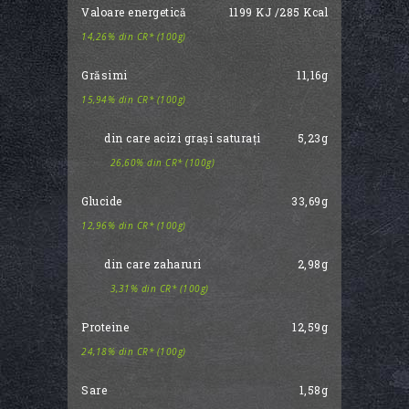
Valoare energetică
1199 KJ /285 Kcal
14,26% din CR* (100g)
Grăsimi
11,16g
15,94% din CR* (100g)
din care acizi grași saturați
5,23g
26,60% din CR* (100g)
Glucide
33,69g
12,96% din CR* (100g)
din care zaharuri
2,98g
3,31% din CR* (100g)
Proteine
12,59g
24,18% din CR* (100g)
Sare
1,58g