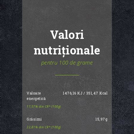
Valori
nutriționale
pentru 100 de grame
Valoare
1476,16 KJ / 351,47 Kcal
energetică
17,57% din CR* (100g)
Grăsimi
15,97g
22,81% din CR* (100g)