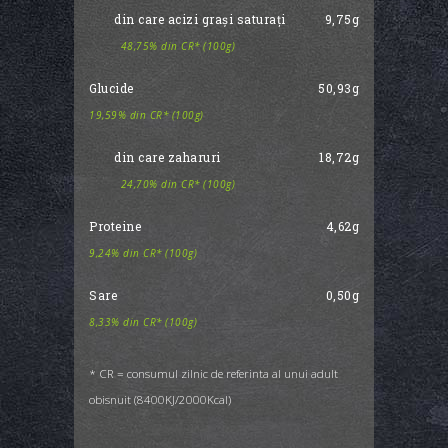
din care acizi grași saturați
9,75g
48,75% din CR* (100g)
Glucide
50,93g
19,59% din CR* (100g)
din care zaharuri
18,72g
24,70% din CR* (100g)
Proteine
4,62g
9,24% din CR* (100g)
Sare
0,50g
8,33% din CR* (100g)
* CR = consumul zilnic de referinta al unui adult
obisnuit (8400KJ/2000Kcal)