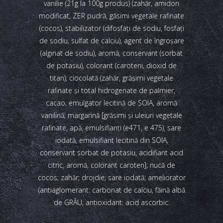
vanilie (21g la 100g produs) (zahăr, amidon
modificat, ZER pudră, găsimi vegetale rafinate
(cocos), stabilizator (difosfați de sodiu, fosfați
de sodiu, sulfat de calciu), agent de îngroșare
(alginat de sodiu), aromă, conservant (sorbat
de potasiu), colorant (caroteni, dioxid de
titan); ciocolată (zahăr, grăsimi vegetale
rafinate și total hidrogenate de palmier,
cacao, emulgator lecitină de SOIA, aromă
vanilină; margarină [grăsimi și uleiuri vegetale
rafinate, apă, emulsifianți (e471, e 475), sare
iodată, emulsifiant lecitină din SOIA,
conservant sorbat de potasiu, acidifiant acid
citric, aromă, colorant caroten]; nucă de
cocos; zahăr; drojdie; sare iodată; ameliorator
(antiaglomerant: carbonat de calciu, făină albă
de GRÂU, antioxidant: acid ascorbic.