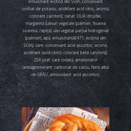
emulsifiant lecitină din SOIA, conservant
sorbat de potasiu, acidifiant acid citric, aromă,
colorant caroten]; zahăr; OUĂ; drojdie,
margarină [uleiuri vegetale (palmier, floarea
soarelui, rapiță), ulei vegetal parțial hidrogenat
(palmier), apă, emulsifianți(E471, lecitină din
SOIA), sare, conservant acid ascorbic, aromă,
acidifiant (acid citric), colorant beta caroteni];
ZER praf; sare iodată; ameliorator
(antiaglomerant: carbonat de calciu, făină albă
de GRÂU, antioxidant: acid ascorbic).