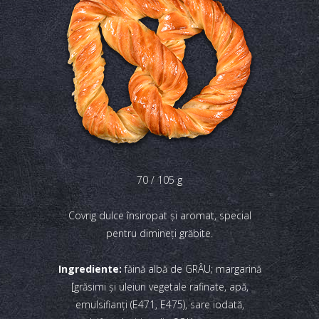
70 / 105 g
Covrig dulce însiropat şi aromat, special
pentru dimineţi grăbite.
Ingrediente:
făină albă de GRÂU; margarină
[grăsimi și uleiuri vegetale rafinate, apă,
emulsifianți (E471, E475), sare iodată,