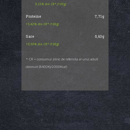
9,33% din CR* (100g)
Proteine
7,71g
15,42% din CR* (100g)
Sare
0,63g
10,50% din CR* (100g)
* CR = consumul zilnic de referinta al unui adult
obisnuit (8400KJ/2000Kcal)