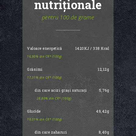
nutriționale
pentru 100 de grame
Valoare energetică
1420KJ / 338 Kcal
16,90% din CR* (100g)
Grăsimi
12,12g
17,31% din CR* (100g)
din care acizi grași saturați
5,76g
28,80% din CR* (100g)
Glucide
49,42g
19,01% din CR* (100g)
din care zaharuri
8,40g