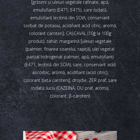
[grăsimi și uleiuri vegetale rafinate, apă,
emulsifianți (E471, E475), sare iodată,
emulsifiant lecitină din SOIA, conservant
sorbat de potasiu, acidifiant acid citric, aromă,
colorant caroten]; CAȘCAVAL (10g la 100g
produs); zahăr; margarină [uleiuri vegetale
(palmier, floarea soarelui, rapiță), ulei vegetal
parțial hidrogenat palmier, apă, emulsifianți
(E471, lecitină din SOIA), sare, conservant acid
ascorbic, aromă, acidifiant (acid citric),
colorant beta caroteni]; drojdie, ZER praf; sare
iodată; luciu (CAZEINĂ, OU praf, aromă,
colorant: β-caroten).