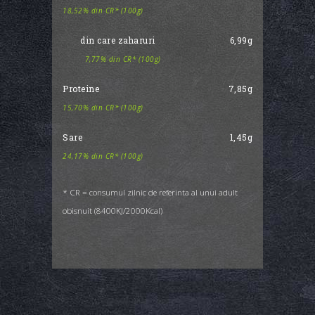
18,52% din CR* (100g)
din care zaharuri
6,99g
7,77% din CR* (100g)
Proteine
7,85g
15,70% din CR* (100g)
Sare
1,45g
24,17% din CR* (100g)
* CR = consumul zilnic de referinta al unui adult
obisnuit (8400KJ/2000Kcal)