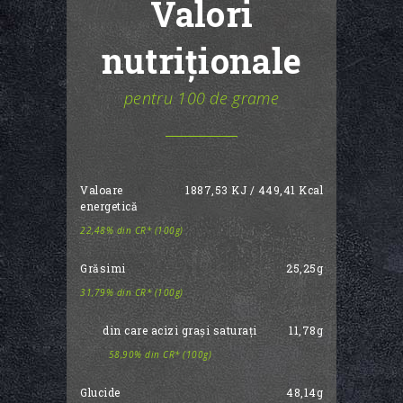
Valori
nutriționale
pentru 100 de grame
Valoare
1887,53 KJ / 449,41 Kcal
energetică
22,48% din CR* (100g)
Grăsimi
25,25g
31,79% din CR* (100g)
din care acizi grași saturați
11,78g
58,90% din CR* (100g)
Glucide
48,14g