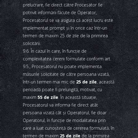
prelucrare, fie direct către Procesator fie
potrivit informării făcute de Operator,
Procesatorul se va asigura că acest lucru este
implementat prompt şi în orice caz într-un
termen de maxim 25 de zile de la primirea
solicitării.
9.6. În cazul în care, în funcţie de
complexitatea cererii formulate conform art.
9.5., Procesatorul nu poate implementa
măsurile solicitate de către persoana vizată,
într-un termen mai mic de
25 de zile
, această
perioadă poate fi prelungită, motivat, cu
maxim
55 de zile
. În această situaţie,
Procesatorul va informa fie direct atât
persoana vizată cât şi Operatorul, fie doar
Operatorul, în funcţie de modalitatea prin
care a luat cunoştinţă de cererea formulată, în
termen de maxim
25 de zile
de la primirea