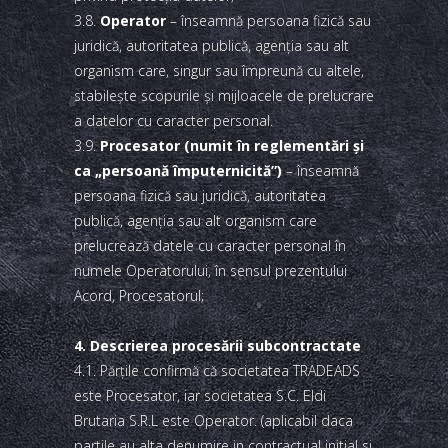
3.8.
Operator
– înseamnă persoana fizică sau
juridică, autoritatea publică, agenţia sau alt
organism care, singur sau împreună cu altele,
stabileşte scopurile şi mijloacele de prelucrare
a datelor cu caracter personal.
3.9.
Procesator (numit în reglementări şi
ca „persoană împuternicită”)
– înseamnă
persoana fizică sau juridică, autoritatea
publică, agenţia sau alt organism care
prelucrează datele cu caracter personal în
numele Operatorului, în sensul prezentului
Acord, Procesatorul;
4. Descrierea procesării subcontractate
4.1. Părţile confirmă că societatea TRADEADS
este Procesator, iar societatea S.C. Eldi
Brutaria S.R.L este Operator. (aplicabil daca
partile au alta denumire in contractual initial si