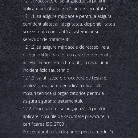
12.1. Procesatorul se angajează să pună în
aplicare următoarele măsuri de securitate:
12.1.1. sa asigure mijloacele pentru a asigura
confidenţialitatea, integritatea, disponibilitatea
şi rezistenţa constantă a sistemelor şi
serviciilor de tratament;
12.1.2. sa asigure mijloacele de restabilire a
disponibilităţii datelor cu caracter personal şi
accesul la acestea în timp util, în cazul unui
incident fizic sau tehnic;
12.1.3. sa utilizeze o procedură de testare,
analiză şi evaluare periodică a eficacităţii
măsuri tehnice şi organizatorice pentru a
asigura siguranţa tratamentului;
12.2. Procesatorul se angajează să pună în
aplicare măsurile de securitate prevăzute în
certificarea ISO 27001.
Procesatorul nu va răspunde pentru modul în