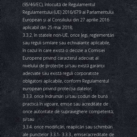
(95/46/EC), înlocuită de Regulamentul
Regulamentului (UE) 2016/679 al Parlamentului
European şi al Consiliului din 27 aprilie 2016
aplicabil din 25 mai 2018;
3.3.2. în statele non-UE, orice legi, reglementări
sau reguli similare sau echivalante aplicabile,
în cazul în care există o decizie a Comisiei
Europene privind caracterul adecvat al
nivelului de protecţie şi/sau există garanţii
adecvate sau există reguli corporatiste
obligatorii aplicabile, conform Regulamentul
european privind protecţia datelor;
3.3.3. orice îndrumări şi/sau coduri de bună
practică în vigoare, emise sau acreditate de
orice autoritate de supraveghere competentă;
şi/sau
3.3.4. orice modificări, reaplicări sau schimbări
ale punctelor 3.3.1- 3.3.3., emise/acreditate de