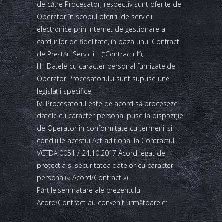
de către Procesator, respectiv sunt oferite de
Operator în scopul oferirii de servicii
electronice prin internet de gestionare a
cardurilor de fidelitate, în baza unui Contract
de Prestări Servicii – (“Contractul”),
III. Datele cu caracter personal furnizate de
Operator Procesatorului sunt supuse unei
legislaţii specifice,
IV. Procesatorul este de acord să proceseze
datele cu caracter personal puse la dispoziţie
de Operator în conformitate cu termenii şi
condiţiile acestui Act adiţional la Contractul
VCTDA 0051 / 24.10.2017 Acord legat de
protectia si securitatea datelor cu caracter
persona (« Acord/Contract »)
Părţile semnatare ale prezentului
Acord/Contract au convenit următoarele: