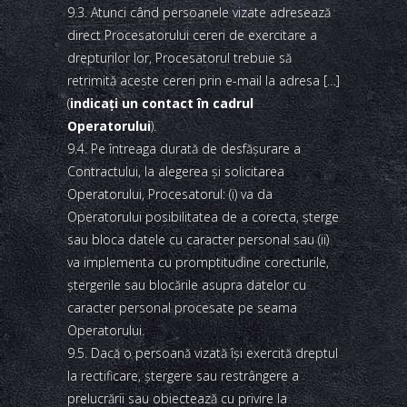
9.3. Atunci când persoanele vizate adresează
direct Procesatorului cereri de exercitare a
drepturilor lor, Procesatorul trebuie să
retrimită aceste cereri prin e-mail la adresa […]
(
indicaţi un contact în cadrul
Operatorului
).
9.4. Pe întreaga durată de desfăşurare a
Contractului, la alegerea şi solicitarea
Operatorului, Procesatorul: (i) va da
Operatorului posibilitatea de a corecta, şterge
sau bloca datele cu caracter personal sau (ii)
va implementa cu promptitudine corecturile,
ştergerile sau blocările asupra datelor cu
caracter personal procesate pe seama
Operatorului.
9.5. Dacă o persoană vizată îşi exercită dreptul
la rectificare, ştergere sau restrângere a
prelucrării sau obiectează cu privire la