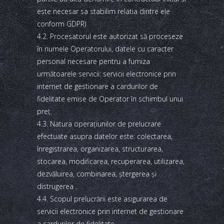
este necesar sa stabilim relatia dintre ele
conform GDPR)
4.2. Procesatorul este autorizat să proceseze
în numele Operatorului, datele cu caracter
personal necesare pentru a furniza
următoarele servicii: servicii electronice prin
internet de gestionare a cardurilor de
fidelitate emise de Operator în schimbul unui
preţ.
4.3. Natura operaţiunilor de prelucrare
efectuate asupra datelor este: colectarea,
înregistrarea, organizarea, structurarea,
stocarea, modificarea, recuperarea, utilizarea,
dezvăluirea, combinarea, ştergerea şi
distrugerea .
4.4. Scopul prelucrării este asigurarea de
servicii electronice prin internet de gestionare
a cardurilor de fidelitate.