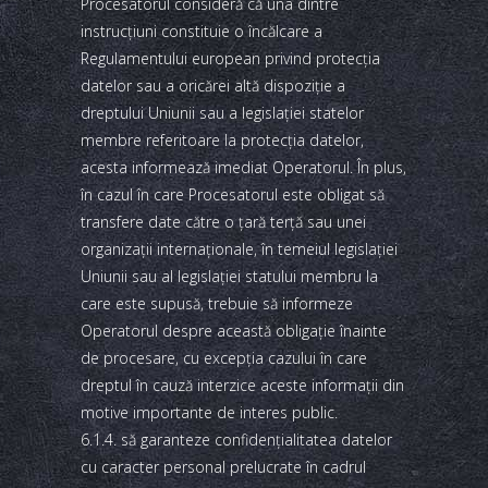
Procesatorul consideră că una dintre
instrucţiuni constituie o încălcare a
Regulamentului european privind protecţia
datelor sau a oricărei altă dispoziţie a
dreptului Uniunii sau a legislaţiei statelor
membre referitoare la protecţia datelor,
acesta informează imediat Operatorul. În plus,
în cazul în care Procesatorul este obligat să
transfere date către o ţară terţă sau unei
organizaţii internaţionale, în temeiul legislaţiei
Uniunii sau al legislaţiei statului membru la
care este supusă, trebuie să informeze
Operatorul despre această obligaţie înainte
de procesare, cu excepţia cazului în care
dreptul în cauză interzice aceste informaţii din
motive importante de interes public.
6.1.4. să garanteze confidenţialitatea datelor
cu caracter personal prelucrate în cadrul