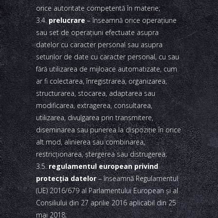
orice autoritate competentă în materie;
3.4.
prelucrare
– înseamnă orice operaţiune
sau set de operaţiuni efectuate asupra
datelor cu caracter personal sau asupra
seturilor de date cu caracter personal, cu sau
fără utilizarea de mijloace automatizate, cum
ar fi colectarea, înregistrarea, organizarea,
structurarea, stocarea, adaptarea sau
modificarea, extragerea, consultarea,
utilizarea, divulgarea prin transmitere,
diseminarea sau punerea la dispoziţie în orice
alt mod, alinierea sau combinarea,
restricţionarea, ştergerea sau distrugerea;
3.5.
regulamentul european privind
protecţia datelor
– înseamnă Regulamentul
(UE) 2016/679 al Parlamentului European şi al
Consiliului din 27 aprilie 2016 aplicabil din 25
mai 2018;