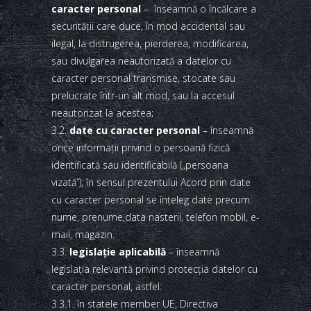
caracter personal
– înseamnă o încălcare a
securităţii care duce, în mod accidental sau
ilegal, la distrugerea, pierderea, modificarea,
sau divulgarea neautorizată a datelor cu
caracter personal transmise, stocate sau
prelucrate într-un alt mod, sau la accesul
neautorizat la acestea;
3.2.
date cu caracter personal
– înseamnă
orice informaţii privind o persoană fizică
identificată sau identificabilă („persoana
vizată”); în sensul prezentului Acord prin date
cu caracter personal se înţeleg date precum:
nume, prenume,data nasterii, telefon mobil, e-
mail, magazin.
3.3.
legislaţie aplicabilă
– înseamnă
legislaţia relevantă privind protecţia datelor cu
caracter personal, astfel:
3.3.1. în statele member UE, Directiva