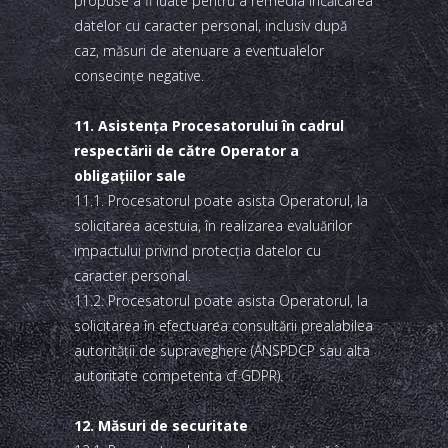
propuse a fi luate pentru a remedia încălcarea
datelor cu caracter personal, inclusiv după
caz, măsuri de atenuare a eventualelor
consecinţe negative.
11. Asistenţa Procesatorului în cadrul
respectării de către Operator a
obligaţiilor sale
11.1. Procesatorul poate asista Operatorul, la
solicitarea acestuia, în realizarea evaluărilor
impactului privind protecţia datelor cu
caracter personal.
11.2. Procesatorul poate asista Operatorul, la
solicitarea în efectuarea consultării prealabilea
autorităţii de supraveghere (ANSPDCP sau alta
autoritate competenta cf GDPR).
12. Măsuri de securitate