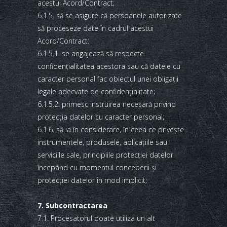
acestui Acord/Contract;
6.1.5. să se asigure că persoanele autorizate
să proceseze date în cadrul acestui
Acord/Contract:
6.1.5.1. se angajează să respecte
confidenţialitatea acestora sau că datele cu
caracter personal fac obiectul unei obligaţii
legale adecvate de confidenţialitate;
6.1.5.2. primesc instruirea necesară privind
protecţia datelor cu caracter personal;
6.1.6. să ia în considerare, în ceea ce priveşte
instrumentele, produsele, aplicaţiile sau
serviciile sale, principiile protecţiei datelor
începând cu momentul conceperii şi
protecţiei datelor în mod implicit;
7. Subcontractarea
7.1. Procesatorul poate utiliza un alt