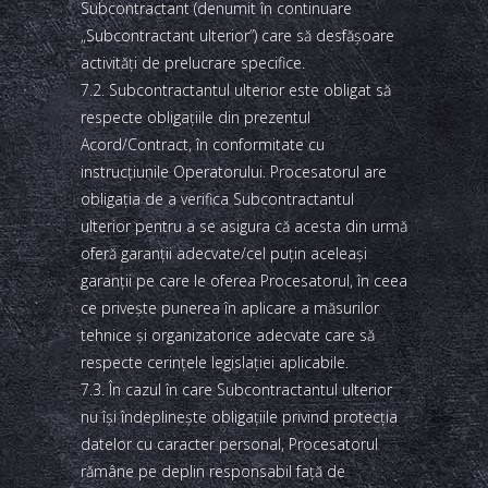
Subcontractant (denumit în continuare
„Subcontractant ulterior”) care să desfăşoare
activităţi de prelucrare specifice.
7.2. Subcontractantul ulterior este obligat să
respecte obligaţiile din prezentul
Acord/Contract, în conformitate cu
instrucţiunile Operatorului. Procesatorul are
obligaţia de a verifica Subcontractantul
ulterior pentru a se asigura că acesta din urmă
oferă garanţii adecvate/cel puţin aceleaşi
garanţii pe care le oferea Procesatorul, în ceea
ce priveşte punerea în aplicare a măsurilor
tehnice şi organizatorice adecvate care să
respecte cerinţele legislaţiei aplicabile.
7.3. În cazul în care Subcontractantul ulterior
nu îşi îndeplineşte obligaţiile privind protecţia
datelor cu caracter personal, Procesatorul
rămâne pe deplin responsabil faţă de