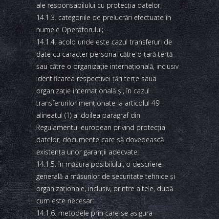
ale responsabilului cu protecţia datelor;
14.1.3. categoriile de prelucrări efectuate în
numele Operatorului;
14.1.4. acolo unde este cazul transferuri de
date cu caracter personal către o ţară terţă
sau către o organizaţie internaţională, inclusiv
identificarea respectivei ţări terţe saua
organizaţie internaţională şi, în cazul
transferurilor menţionate la articolul 49
alineatul (1) al doilea paragraf din
Regulamentul european privind protecţia
datelor, documente care să dovedească
existenţa unor garanţii adecvate;
14.1.5. în măsura posibilului, o descriere
generală a măsurilor de securitate tehnice şi
organizaţionale, inclusiv, printre altele, după
cum este necesar:
14.1.6. metodele prin care se asigura