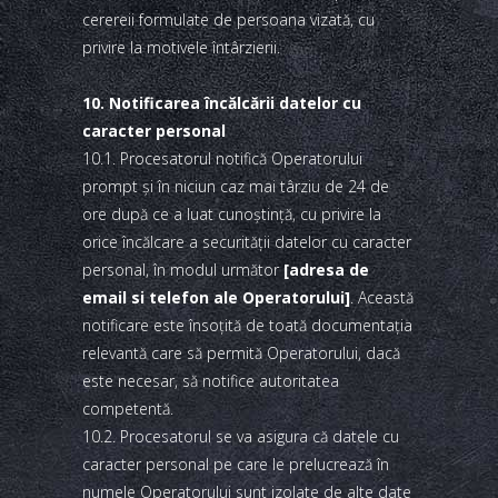
cerereii formulate de persoana vizată, cu
privire la motivele întârzierii.
10. Notificarea încălcării datelor cu
caracter personal
10.1. Procesatorul notifică Operatorului
prompt şi în niciun caz mai târziu de 24 de
ore după ce a luat cunoştinţă, cu privire la
orice încălcare a securităţii datelor cu caracter
personal, în modul următor
[adresa de
email si telefon ale Operatorului]
. Această
notificare este însoţită de toată documentaţia
relevantă care să permită Operatorului, dacă
este necesar, să notifice autoritatea
competentă.
10.2. Procesatorul se va asigura că datele cu
caracter personal pe care le prelucrează în
numele Operatorului sunt izolate de alte date