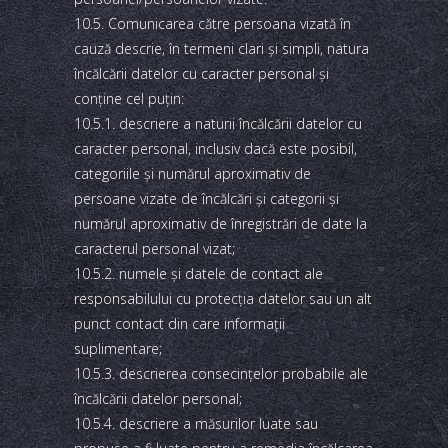
10.5. Comunicarea către persoana vizată în
cauză descrie, în termeni clari şi simpli, natura
încălcării datelor cu caracter personal şi
conţine cel puţin:
10.5.1. descriere a naturii încălcării datelor cu
caracter personal, inclusiv dacă este posibil,
categoriile şi numărul aproximativ de
persoane vizate de încălcări şi categorii şi
numărul aproximativ de înregistrări de date la
caracterul personal vizat;
10.5.2. numele şi datele de contact ale
responsabilului cu protecţia datelor sau un alt
punct contact din care informaţii
suplimentare;
10.5.3. descrierea consecinţelor probabile ale
încălcării datelor personal;
10.5.4. descriere a măsurilor luate sau