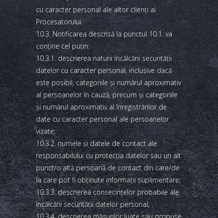
cu caracter personal ale altor clienţi ai
Procesatorului.
10.3. Notificarea descrisă la punctul 10.1. va
conţine cel puţin:
10.3.1. descrierea naturii încălcării securităţii
datelor cu caracter personal, inclusive dacă
este posibil, categoriile şi numărul aproximativ
al persoanelor în cauză, precum şi categoriile
şi numărul aproximativ al înregistrărilor de
date cu caracter personal ale persoanelor
vizate;
10.3.2. numele şi datele de contact ale
responsabilului cu protecţia datelor sau un alt
punct/o altă persoană de contact din care/de
la care pot fi obţinute informaţii suplimentare;
10.3.3. descrierea consecinţelor probabile ale
încălcării securităţii datelor personal;
10.3.4. descrierea măsurilor luate sau propuse