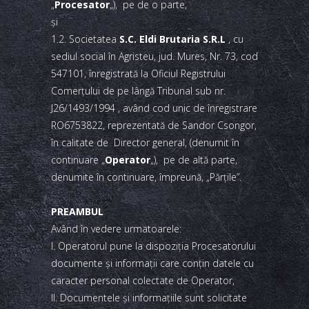
„
Procesator
„), pe de o parte,
şi
1.2. Societatea
S.C. Eldi Brutaria S.R.L
, cu
sediul social în Agristeu, jud. Mures, Nr. 73, cod
547101, înregistrată la Oficiul Registrului
Comerţului de pe lângă Tribunal sub nr.
J26/1493/1994 , având cod unic de înregistrare
RO6753822, reprezentată de Sandor Csongor,
în calitate de Director general, (denumit în
continuare „
Operator
„), pe de altă parte,
denumite în continuare, împreună, „Părţile”.
PREAMBUL
Având în vedere urmatoarele:
I. Operatorul pune la dispoziţia Procesatorului
documente şi informaţii care conţin datele cu
caracter personal colectate de Operator,
II. Documentele şi informaţiile sunt solicitate