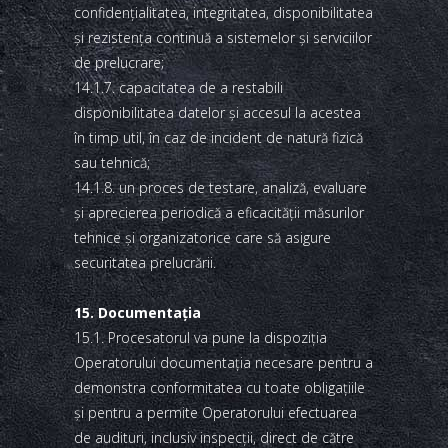
confidenţialitatea, integritatea, disponibilitatea
şi rezistenţa continuă a sistemelor şi serviciilor
de prelucrare;
14.1.7. capacitatea de a restabili
disponibilitatea datelor şi accesul la acestea
în timp util, în caz de incident de natură fizică
sau tehnică;
14.1.8. un proces de testare, analiză, evaluare
şi aprecierea periodică a eficacităţii măsurilor
tehnice şi organizatorice care să asigure
securitatea prelucrării.
15. Documentaţia
15.1. Procesatorul va pune la dispoziţia
Operatorului documentaţia necesare pentru a
demonstra conformitatea cu toate obligaţiile
şi pentru a permite Operatorului efectuarea
de audituri, inclusiv inspecţii, direct de către