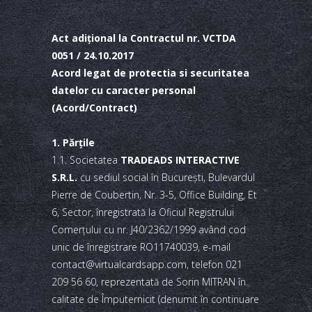
Act adiţional la Contractul nr. VCTDA
0051 / 24.10.2017
Acord legat de protectia si securitatea
datelor cu caracter personal
(Acord/Contract)
1. Părţile
1.1. Societatea
TRADEADS INTERACTIVE
S.R.L.
cu sediul social în Bucureşti, Bulevardul
Pierre de Coubertin, Nr. 3-5, Office Building, Et
6, Sector, înregistrată la Oficiul Registrului
Comerţului cu nr. J40/2362/1999 având cod
unic de înregistrare RO11740039, e-mail
contact@virtualcardsapp.com, telefon 021
209 56 60, reprezentată de Sorin MITRAN în
calitate de Împuternicit (denumit în continuare