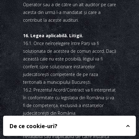
Operator sau a de către un alt auditor pe care
acesta din urmă l-a mandatat şi care a
contribuit la aceste audituri.
16. Legea aplicabilă. Litigii.
16.1. Orice neînţelegere între Părţi va fi
soluţionata de acestea de comun acord. Dacă
această cale nu este posibilă, litigiul va fi
conferit spre soluţionare instanţelor
judecătoreşti competente de pe raza
teritorială a municipiului Bucureşti.
16.2. Prezentul Acord/Contract va fi interpretat
în conformitate cu legislaţia din România şi va
fi de competenţa, exclusivă a instanţelor
judecătoreşti din România.
16.3. Dacă orice prevedere a prezentului
De ce cookie-uri?
Acord/Contract va fi considerată nulă,
nevalabilă sau inaplicabilă de către instanţa