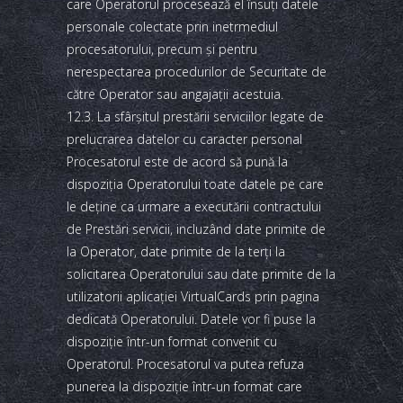
care Operatorul procesează el însuţi datele
personale colectate prin inetrmediul
procesatorului, precum şi pentru
nerespectarea procedurilor de Securitate de
către Operator sau angajaţii acestuia.
12.3. La sfârşitul prestării serviciilor legate de
prelucrarea datelor cu caracter personal
Procesatorul este de acord să pună la
dispoziţia Operatorului toate datele pe care
le deţine ca urmare a executării contractului
de Prestări servicii, incluzând date primite de
la Operator, date primite de la terţi la
solicitarea Operatorului sau date primite de la
utilizatorii aplicaţiei VirtualCards prin pagina
dedicată Operatorului. Datele vor fi puse la
dispoziţie într-un format convenit cu
Operatorul. Procesatorul va putea refuza
punerea la dispoziţie într-un format care