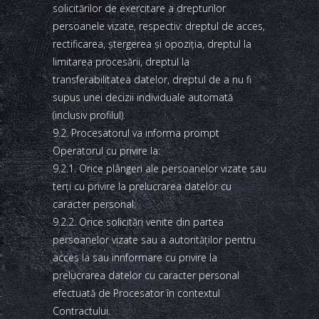
solicitărilor de exercitare a drepturilor
persoanele vizate, respectiv: dreptul de acces,
rectificarea, ştergerea şi opoziţia, dreptul la
limitarea procesării, dreptul la
transferabilitatea datelor, dreptul de a nu fi
supus unei decizii individuale automată
(inclusiv profilul).
9.2. Procesatorul va informa prompt
Operatorul cu privire la:
9.2.1. Orice plângeri ale persoanelor vizate sau
terţi cu privire la prelucrarea datelor cu
caracter personal.
9.2.2. Orice solicitări venite din partea
persoanelor vizate sau a autorităţilor pentru
acces la sau innformare cu privire la
prelucrarea datelor cu caracter personal
efectuată de Procesator în contextul
Contractului.