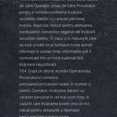
de către Operator şi/sau de către Procesator
pentru a remedia problema încălcării
securităţii datelor cu caracter personal,
inclusiv, după caz, măsuri pentru atenuarea
eventualelor consecinţe negative ale încălcării
securităţii datelor. În cazul şi în măsura în care
nu este posibil să se furnizeze toate aceste
informaţii în acelaşi timp, informaţiile pot fi
comunicate într-un mod eşalonat fără
întârziere nejustificată.
10.4. După ce obţine acordul Operatorului,
Procesatorul comunică
persoanei/persoanelor vizate, în numele şi
pentru Operator, încălcarea datelor cu
caracter personal în cel mai scurt timp, în
cazul în care încălcarea poate crea un risc
ridicat pentru drepturile şi libertăţile
persoanei/persoanelor vizate.