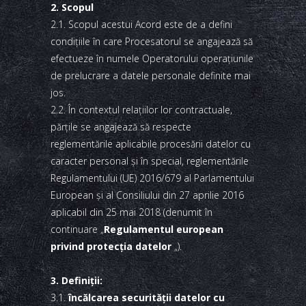
2. Scopul
2.1. Scopul acestui Acord este de a defini
condiţiile în care Procesatorul se angajează să
efectueze în numele Operatorului operaţiunile
de prelucrare a datele personale definite mai
jos.
2.2. În contextul relaţiilor lor contractuale,
părţile se angajează să respecte
reglementările aplicabile procesării datelor cu
caracter personal şi în special, reglementările
Regulamentului (UE) 2016/679 al Parlamentului
European şi al Consiliului din 27 aprilie 2016
aplicabil din 25 mai 2018 (denumit în
continuare „
Regulamentul european
privind protecţia datelor
„).
3. Definiţii:
3.1.
încălcarea securităţii datelor cu