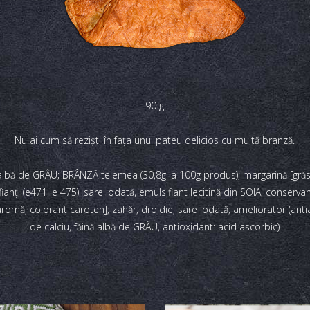
90 g
Nu ai cum să rezişti în faţa unui pateu delicios cu multă branză.
albă de GRÂU; BRÂNZĂ telemea (30,8g la 100g produs); margarină [grăsim
fianți (e471, e 475), sare iodată, emulsifiant lecitină din SOIA, conserv
c, aromă, colorant caroten]; zahăr; drojdie; sare iodată; ameliorator (an
de calciu, făină albă de GRÂU, antioxidant: acid ascorbic)