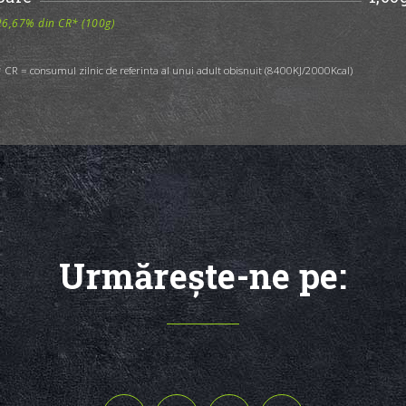
26,67% din CR* (100g)
 CR = consumul zilnic de referinta al unui adult obisnuit (8400KJ/2000Kcal)
Urmăreşte-ne pe: