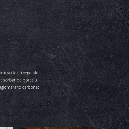
i și uleiuri vegetale
ant sorbat de potasiu,
tiaglomerant: carbonat