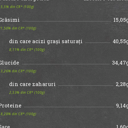
15,5% din CR* (100g)
Grăsimi
15,05
21,50% din CR* (100g)
din care acizi grași saturați
40,55
8,11% din CR* (100g)
Glucide
34,47
13,26% din CR* (100g)
din care zaharuri
2,28
2,53% din CR* (100g)
Proteine
9,14
18,28% din CR* (100g)
Sare
1,60