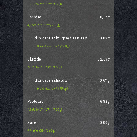
12,12% din CR* (100g)
Grăsimi
0,17g
0,25% din CR* (100g)
din care acizi grași saturați
0,08g
0,42% din CR* (100g)
Glucide
52,69g
20,27% din CR* (100g)
din care zaharuri
5,67g
6,3% din CR* (100g)
Proteine
6,82g
13,65% din CR* (100g)
Sare
0,00g
0% din CR* (100g)