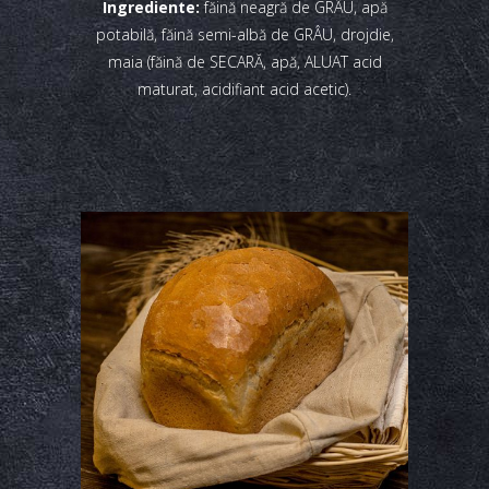
Ingrediente:
făină neagră de GRÂU, apă
potabilă, făină semi-albă de GRÂU, drojdie,
maia (făină de SECARĂ, apă, ALUAT acid
maturat, acidifiant acid acetic).