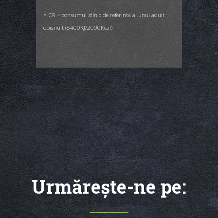
* CR = consumul zilnic de referinta al unui adult
obisnuit (8400KJ/2000Kcal)
Urmăreşte-ne pe: