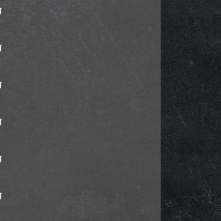
g
g
g
g
g
g