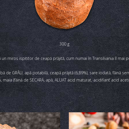
300 g
i un miros ispititor de ceapă prăjită, cum numai în Transilvania îl mai poţ
lbă de GRÂU, apă potabilă, ceapă prăjită (6,89%), sare iodată, făină se
 maia (făină de SECARĂ, apă, ALUAT acid maturat, acidifiant acid acetic