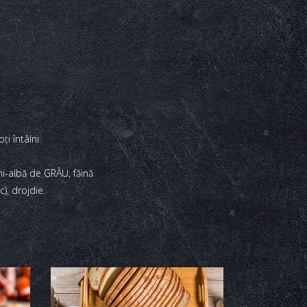
i întâlni.
mi-albă de GRÂU, făină
), drojdie.