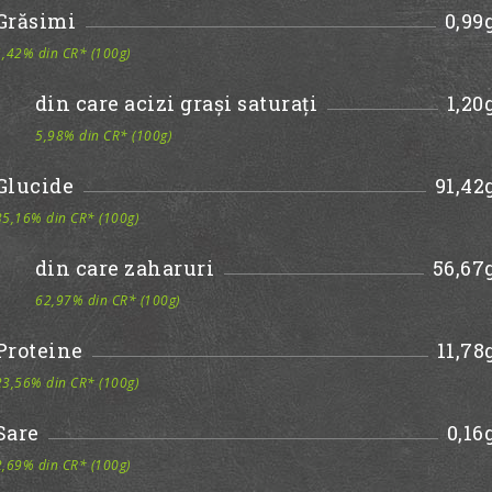
Grăsimi
0,99
1,42% din CR* (100g)
din care acizi grași saturați
1,20
5,98% din CR* (100g)
Glucide
91,42
35,16% din CR* (100g)
din care zaharuri
56,67
62,97% din CR* (100g)
Proteine
11,78
23,56% din CR* (100g)
Sare
0,16
2,69% din CR* (100g)