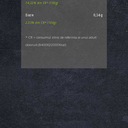
14,22% din CR* (100g)
Sare
0,14g
2,33% din CR* (100g)
* CR = consumul zilnic de referinta al unui adult
obisnuit (8400KJ/2000Kcal)