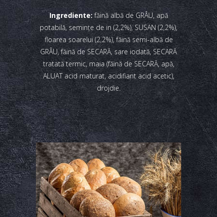
Ingrediente:
făină albă de GRÂU, apă
potabilă, seminţe de in (2,2%), SUSAN (2,2%),
floarea soarelui (2,2%), făină semi-albă de
GRÂU, făină de SECARĂ, sare iodată, SECARĂ
tratată termic, maia (făină de SECARĂ, apă,
ALUAT acid maturat, acidifiant acid acetic),
drojdie.