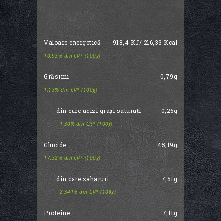
Valoare energetică
918,4 KJ/ 216,33 Kcal
10,93% din CR* (100g)
Grăsimi
0,79g
1,13% din CR* (100g)
din care acizi grași saturați
0,26g
1,30% din CR* (100g)
Glucide
45,19g
17,38% din CR* (100g)
din care zaharuri
7,51g
8,341% din CR* (100g)
Proteine
7,11g