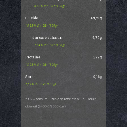
0,66% din CR* (100g)
Glucide
49,21g
18,93% din CR* (100g)
din care zaharuri
6,79g
7,54% din CR* (100g)
Proteine
6,99g
13,98% din CR* (100g)
Sare
0,16g
2,64% din CR* (100g)
* CR = consumul zilnic de referinta al unui adult
obisnuit (8400KJ/2000Kcal)