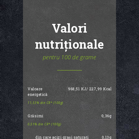
Valori
nutriționale
pentru 100 de grame
Valoare
968,51 KJ/ 227,99 Kcal
energetică
11,53% din CR* (100g)
Grăsimi
0,36g
0,51% din CR* (100g)
din care acizi grași saturați
0,13g