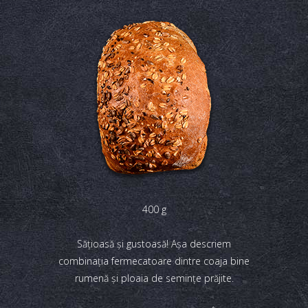
400 g
Săţioasă şi gustoasă! Aşa descriem
combinaţia fermecatoare dintre coaja bine
rumenă şi ploaia de seminţe prăjite.